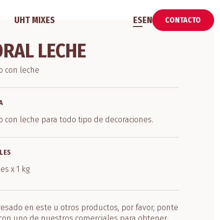
UHT MIXES
ES
EN
CONTACTO
ORAL LECHE
o con leche
A
 con leche para todo tipo de decoraciones.
LES
es x 1 kg
eresado en este u otros productos, por favor, ponte
con uno de nuestros comerciales para obtener