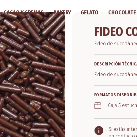
CACAO Y CREMAS
BAKERY
GELATO
CHOCOLATE
FIDEO C
Fideo de sucedáne
DESCRIPCIÓN TÉCNIC
Fideo de sucedáneo
FORMATOS DISPONIB
Caja 5 estuch
Si estás int
en contacto 