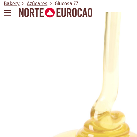
Skip
Bakery
>
Azúcares
>
Glucosa 77
to
content