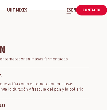
UHT MIXES
ES
EN
CONTACTO
AN
 enternecedor en masas fermentadas.
A
 que actúa como enternecedor en masas
ga la duración y frescura del pan y la bollería.
LES