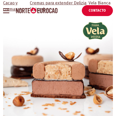
Skip
Cacao y
Cremas para extender Delizia
Vela Bianca
to
cremas
>
(Crispy)
>
Crisp
CONTACTO
content