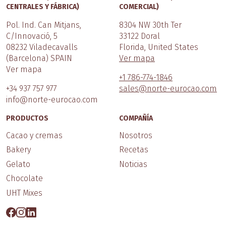
CENTRALES Y FÁBRICA)
COMERCIAL)
Pol. Ind. Can Mitjans,
8304 NW 30th Ter
C/Innovació, 5
33122 Doral
08232 Viladecavalls
Florida, United States
(Barcelona) SPAIN
Ver mapa
Ver mapa
+1 786-774-1846
+34 937 757 977
sales@norte-eurocao.com
info@norte-eurocao.com
PRODUCTOS
COMPAÑÍA
Cacao y cremas
Nosotros
Bakery
Recetas
Gelato
Noticias
Chocolate
UHT Mixes